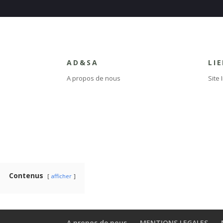
AD&SA
LI
A propos de nous
Site 
Contenus
afficher
A propos de nous
MENTIONS LEGALES