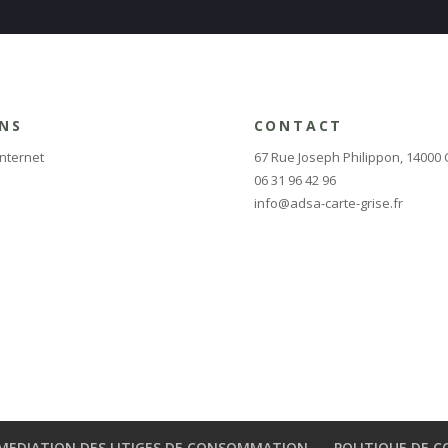
ENS
CONTACT
Internet
67 Rue Joseph Philippon, 14000
06 31 96 42 96
info@adsa-carte-grise.fr
MEDIATION DES LITIGES DE CONSOMMATION
POLITIQUE DE C