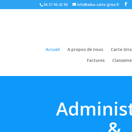
06 31 96 42 96
info@adsa-carte-grise.fr
Accueil
A propos de nous
Carte Gris
Factures
Classeme
Administ
&