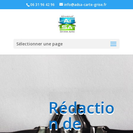
06 31 96 42 96
info@adsa-carte-grise.fr
Sélectionner une page
Rédactio
n de